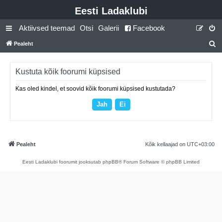
Eesti Ladaklubi
Aktiivsed teemad
Otsi
Galerii
Facebook
Pealeht
t
s
Kustuta kõik foorumi küpsised
i
Kas oled kindel, et soovid kõik foorumi küpsised kustutada?
Pealeht
Kõik kellaajad on
UTC+03:00
Eesti Ladaklubi foorumit jooksutab phpBB® Forum Software © phpBB Limited