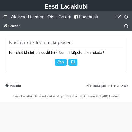
Eesti Ladaklubi
Aktiivsed teemad
Otsi
Galerii
Facebook
Pealeht
t
s
Kustuta kõik foorumi küpsised
i
Kas oled kindel, et soovid kõik foorumi küpsised kustutada?
Pealeht
Kõik kellaajad on
UTC+03:00
Eesti Ladaklubi foorumit jooksutab phpBB® Forum Software © phpBB Limited