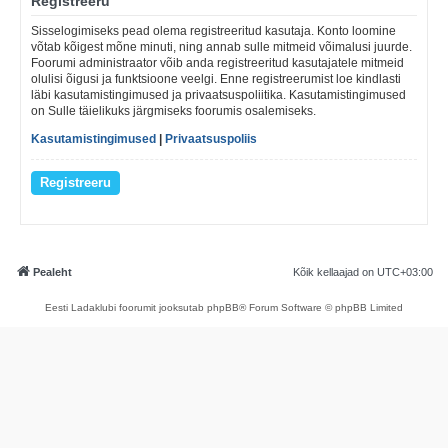
Registreeru
Sisselogimiseks pead olema registreeritud kasutaja. Konto loomine
võtab kõigest mõne minuti, ning annab sulle mitmeid võimalusi juurde.
Foorumi administraator võib anda registreeritud kasutajatele mitmeid
olulisi õigusi ja funktsioone veelgi. Enne registreerumist loe kindlasti
läbi kasutamistingimused ja privaatsuspoliitika. Kasutamistingimused
on Sulle täielikuks järgmiseks foorumis osalemiseks.
Kasutamistingimused
|
Privaatsuspoliis
Registreeru
Pealeht
Kõik kellaajad on
UTC+03:00
Eesti Ladaklubi foorumit jooksutab phpBB® Forum Software © phpBB Limited