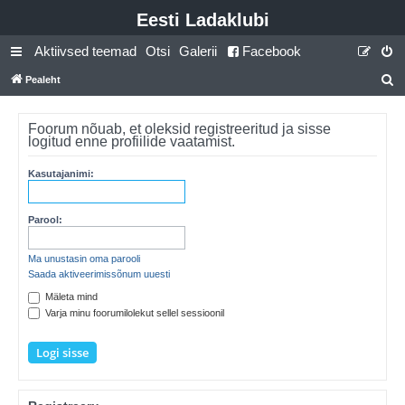
Eesti Ladaklubi
Aktiivsed teemad
Otsi
Galerii
Facebook
Pealeht
t
s
Foorum nõuab, et oleksid registreeritud ja sisse
logitud enne profiilide vaatamist.
i
Kasutajanimi:
Parool:
Ma unustasin oma parooli
Saada aktiveerimissõnum uuesti
Mäleta mind
Varja minu foorumilolekut sellel sessioonil