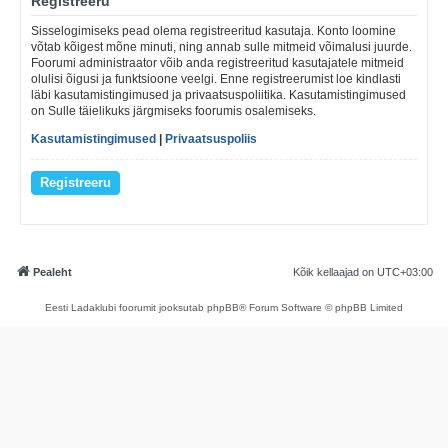
Registreeru
Sisselogimiseks pead olema registreeritud kasutaja. Konto loomine
võtab kõigest mõne minuti, ning annab sulle mitmeid võimalusi juurde.
Foorumi administraator võib anda registreeritud kasutajatele mitmeid
olulisi õigusi ja funktsioone veelgi. Enne registreerumist loe kindlasti
läbi kasutamistingimused ja privaatsuspoliitika. Kasutamistingimused
on Sulle täielikuks järgmiseks foorumis osalemiseks.
Kasutamistingimused
|
Privaatsuspoliis
Registreeru
Pealeht
Kõik kellaajad on
UTC+03:00
Eesti Ladaklubi foorumit jooksutab phpBB® Forum Software © phpBB Limited