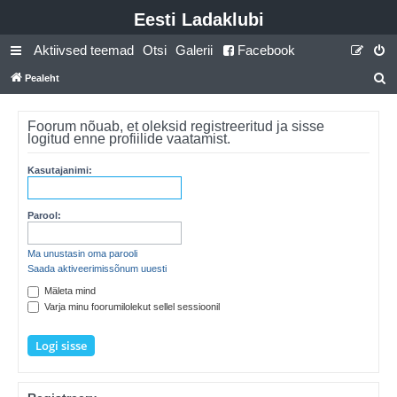
Eesti Ladaklubi
Aktiivsed teemad
Otsi
Galerii
Facebook
Pealeht
t
s
Foorum nõuab, et oleksid registreeritud ja sisse
logitud enne profiilide vaatamist.
i
Kasutajanimi:
Parool:
Ma unustasin oma parooli
Saada aktiveerimissõnum uuesti
Mäleta mind
Varja minu foorumilolekut sellel sessioonil