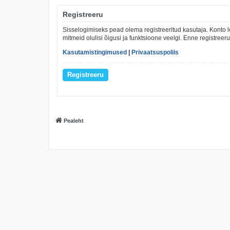
Registreeru
Sisselogimiseks pead olema registreeritud kasutaja. Konto l
mitmeid olulisi õigusi ja funktsioone veelgi. Enne registree
Kasutamistingimused
|
Privaatsuspoliis
Registreeru
Pealeht