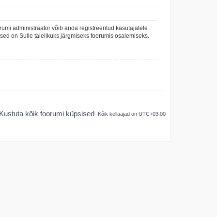
umi administraator võib anda registreeritud kasutajatele
mused on Sulle täielikuks järgmiseks foorumis osalemiseks.
Kustuta kõik foorumi küpsised
Kõik kellaajad on
UTC+03:00