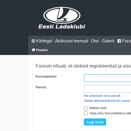
Kiirlingid
Aktiivsed teemad
Otsi
Galerii
Fac
Pealeht
Foorum nõuab, et oleksid registreeritud ja siss
Kasutajanimi:
Parool:
Ma unustasin oma parooli
Saada aktiveerimissõnum uuesti
Mäleta mind
Varja minu foorumilolekut selle