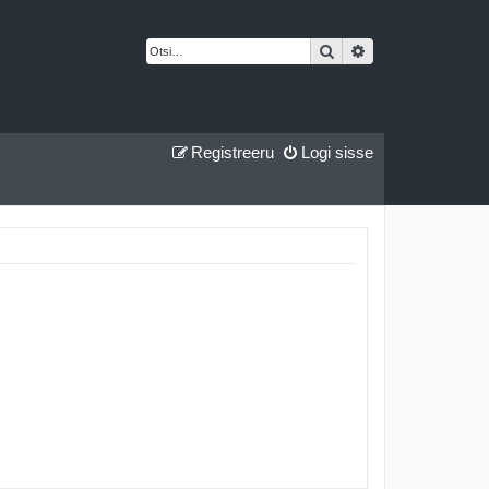
Otsi
Täiendatud otsing
Registreeru
Logi sisse