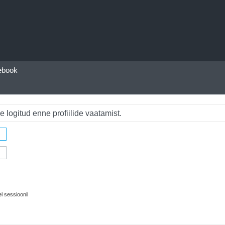
ebook
e logitud enne profiilide vaatamist.
l sessioonil