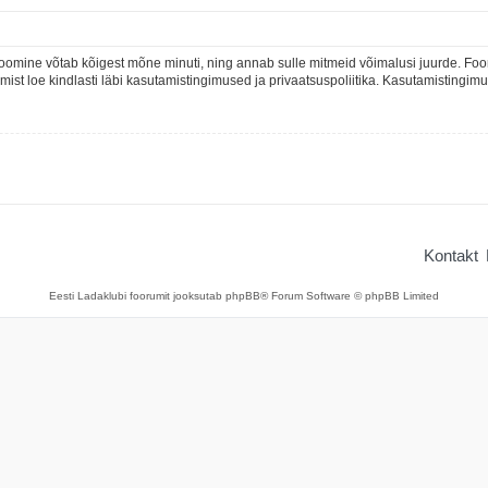
oomine võtab kõigest mõne minuti, ning annab sulle mitmeid võimalusi juurde. Foor
rumist loe kindlasti läbi kasutamistingimused ja privaatsuspoliitika. Kasutamistingi
Kontakt
Eesti Ladaklubi foorumit jooksutab phpBB® Forum Software © phpBB Limited