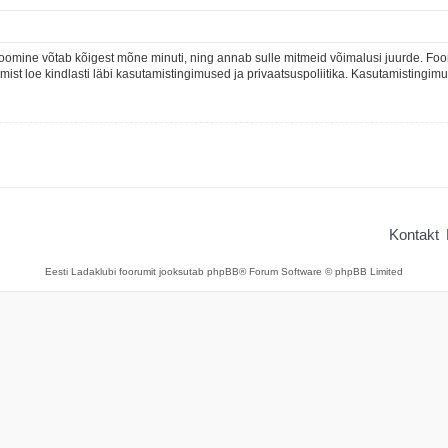
oomine võtab kõigest mõne minuti, ning annab sulle mitmeid võimalusi juurde. Foor
rumist loe kindlasti läbi kasutamistingimused ja privaatsuspoliitika. Kasutamistingi
Kontakt
Eesti Ladaklubi foorumit jooksutab phpBB® Forum Software © phpBB Limited