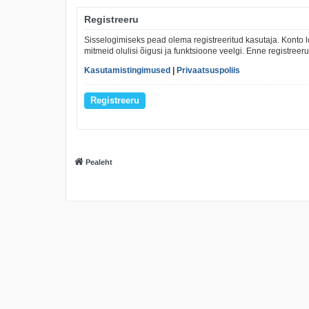
Registreeru
Sisselogimiseks pead olema registreeritud kasutaja. Konto l
mitmeid olulisi õigusi ja funktsioone veelgi. Enne registree
Kasutamistingimused
|
Privaatsuspoliis
Registreeru
Pealeht