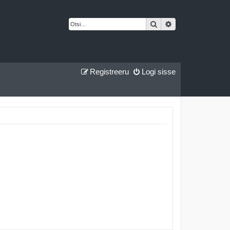
Otsi
Täiendatud otsing
Registreeru
Logi sisse