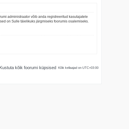
umi administraator võib anda registreeritud kasutajatele
mused on Sulle täielikuks järgmiseks foorumis osalemiseks.
Kustuta kõik foorumi küpsised
Kõik kellaajad on
UTC+03:00