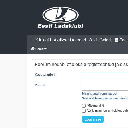
Kiirlingid
Aktiivsed teemad
Otsi
Galerii
Fac
Pealeht
Foorum nõuab, et oleksid registreeritud ja siss
Kasutajanimi:
Parool:
Ma unustasin oma parooli
Saada aktiveerimissõnum uuesti
Mäleta mind
Varja minu foorumilolekut selle