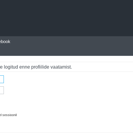
ebook
e logitud enne profiilide vaatamist.
l sessioonil