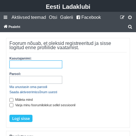
Eesti Ladaklubi
Aktiivsed teemad
Otsi
Galerii
Facebook
Pealeht
t
s
Foorum nõuab, et oleksid registreeritud ja sisse
logitud enne profiilide vaatamist.
i
Kasutajanimi:
Parool:
Ma unustasin oma parooli
Saada aktiveerimissõnum uuesti
Mäleta mind
Varja minu foorumilolekut sellel sessioonil