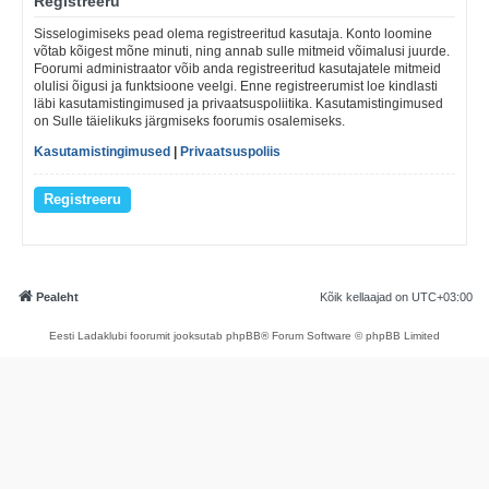
Registreeru
Sisselogimiseks pead olema registreeritud kasutaja. Konto loomine
võtab kõigest mõne minuti, ning annab sulle mitmeid võimalusi juurde.
Foorumi administraator võib anda registreeritud kasutajatele mitmeid
olulisi õigusi ja funktsioone veelgi. Enne registreerumist loe kindlasti
läbi kasutamistingimused ja privaatsuspoliitika. Kasutamistingimused
on Sulle täielikuks järgmiseks foorumis osalemiseks.
Kasutamistingimused
|
Privaatsuspoliis
Registreeru
Pealeht
Kõik kellaajad on
UTC+03:00
Eesti Ladaklubi foorumit jooksutab phpBB® Forum Software © phpBB Limited