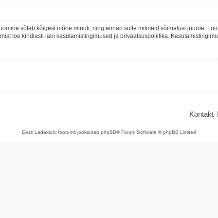
oomine võtab kõigest mõne minuti, ning annab sulle mitmeid võimalusi juurde. Foor
rumist loe kindlasti läbi kasutamistingimused ja privaatsuspoliitika. Kasutamistingi
Kontakt
Eesti Ladaklubi foorumit jooksutab phpBB® Forum Software © phpBB Limited