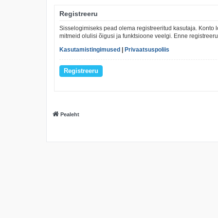
Registreeru
Sisselogimiseks pead olema registreeritud kasutaja. Konto l
mitmeid olulisi õigusi ja funktsioone veelgi. Enne registree
Kasutamistingimused
|
Privaatsuspoliis
Registreeru
Pealeht