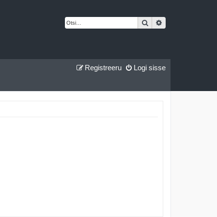
Otsi
Täiendatud otsing
Registreeru
Logi sisse