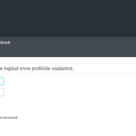
ebook
e logitud enne profiilide vaatamist.
l sessioonil