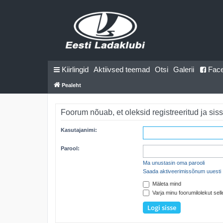
Kiirlingid
Aktiivsed teemad
Otsi
Galerii
Fac
Pealeht
Foorum nõuab, et oleksid registreeritud ja siss
Kasutajanimi:
Parool:
Ma unustasin oma parooli
Saada aktiveerimissõnum uuesti
Mäleta mind
Varja minu foorumilolekut selle