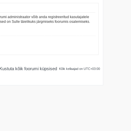
umi administraator võib anda registreeritud kasutajatele
mused on Sulle täielikuks järgmiseks foorumis osalemiseks.
Kustuta kõik foorumi küpsised
Kõik kellaajad on
UTC+03:00