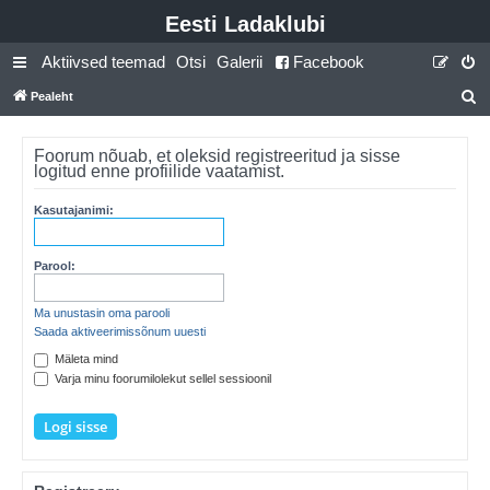
Eesti Ladaklubi
Aktiivsed teemad
Otsi
Galerii
Facebook
Pealeht
t
s
Foorum nõuab, et oleksid registreeritud ja sisse
logitud enne profiilide vaatamist.
i
Kasutajanimi:
Parool:
Ma unustasin oma parooli
Saada aktiveerimissõnum uuesti
Mäleta mind
Varja minu foorumilolekut sellel sessioonil