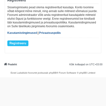
Registreeru
Sisselogimiseks pead olema registreeritud kasutaja. Konto loomine
võtab kõigest mõne minuti, ning annab sulle mitmeid võimalusi juurde.
Foorumi administraator võib anda registreeritud kasutajatele mitmeid
olulisi õigusi ja funktsioone veelgi. Enne registreerumist loe kindlasti
läbi kasutamistingimused ja privaatsuspoliitika. Kasutamistingimused
on Sulle täielikuks järgmiseks foorumis osalemiseks.
Kasutamistingimused
|
Privaatsuspoliis
Registreeru
Pealeht
Kõik kellaajad on
UTC+03:00
Eesti Ladaklubi foorumit jooksutab phpBB® Forum Software © phpBB Limited