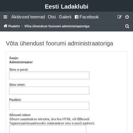
Eesti Ladaklubi
Aktiivsed teemad
Otsi
Galerii
Facebook
Pealeht
Võta ühendust foorumi administraatoriga
t
s
Võta ühendust foorumi administraatoriga
i
Saaja:
Administraator
Sinu e-post:
Sinu nimi:
Pealkiri:
Sõnumi tekst:
Sõnum saadetakse tekstina, ära lisa HTML või BBkoodi.
Tagasisaatmisaadressiks määratakse sinu e-posti aadress.