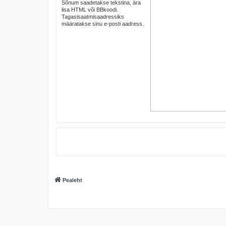
Sõnum saadetakse tekstina, ära
lisa HTML või BBkoodi.
Tagasisaatmisaadressiks
määratakse sinu e-posti aadress.
Pealeht