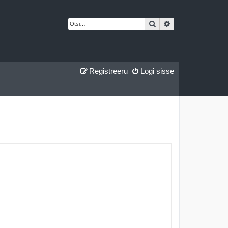
Otsi
Täiendatud otsing
Registreeru
Logi sisse