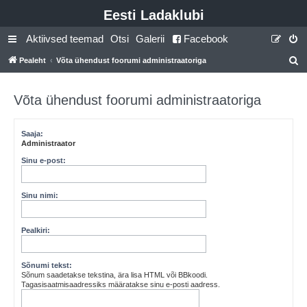
Eesti Ladaklubi
Aktiivsed teemad
Otsi
Galerii
Facebook
Pealeht
Võta ühendust foorumi administraatoriga
t
s
Võta ühendust foorumi administraatoriga
i
Saaja:
Administraator
Sinu e-post:
Sinu nimi:
Pealkiri:
Sõnumi tekst:
Sõnum saadetakse tekstina, ära lisa HTML või BBkoodi.
Tagasisaatmisaadressiks määratakse sinu e-posti aadress.