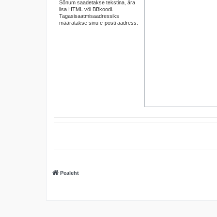
Sõnum saadetakse tekstina, ära
lisa HTML või BBkoodi.
Tagasisaatmisaadressiks
määratakse sinu e-posti aadress.
Pealeht