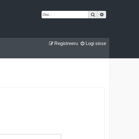
Otsi
Täiendatud otsing
Registreeru
Logi sisse