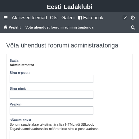
Eesti Ladaklubi
Aktiivsed teemad
Otsi
Galerii
Facebook
Pealeht
Võta ühendust foorumi administraatoriga
t
s
Võta ühendust foorumi administraatoriga
i
Saaja:
Administraator
Sinu e-post:
Sinu nimi:
Pealkiri:
Sõnumi tekst:
Sõnum saadetakse tekstina, ära lisa HTML või BBkoodi.
Tagasisaatmisaadressiks määratakse sinu e-posti aadress.