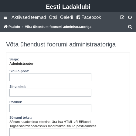
Eesti Ladaklubi
Aktiivsed teemad
Otsi
Galerii
Facebook
Pealeht
Võta ühendust foorumi administraatoriga
t
s
Võta ühendust foorumi administraatoriga
i
Saaja:
Administraator
Sinu e-post:
Sinu nimi:
Pealkiri:
Sõnumi tekst:
Sõnum saadetakse tekstina, ära lisa HTML või BBkoodi.
Tagasisaatmisaadressiks määratakse sinu e-posti aadress.