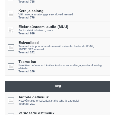
Teemad:
788
Kere ja salong
Välimusega ja salongiga seonduvad teemad
Teemad:
778
Elektrisüsteem, audio (MUU)
Audio, elektrisüsteem, turva
Teemad:
898
Esiveolised
Teemad, mis puudutavad uuemaid esiveolisi Ladasid - 08/09;
110/111/112 ja teised.
Teemad:
242
Teeme ise
Praktilised nõuanded, kuidas koduste vahenditega ja odavalt midagi
ehitada
Teemad:
148
Turg
Autode ost/müük
Hea võimalus oma Lada rahaks teha ja vastupidi
Teemad:
201
Varuosade ost/müük