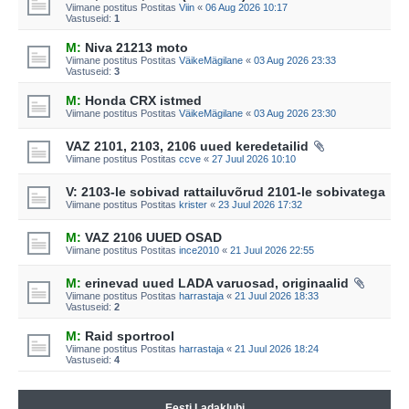
Viimane postitus Postitas
Viin
«
06 Aug 2026 10:17
Vastuseid:
1
M:
Niva 21213 moto
Viimane postitus Postitas
VäikeMägilane
«
03 Aug 2026 23:33
Vastuseid:
3
M:
Honda CRX istmed
Viimane postitus Postitas
VäikeMägilane
«
03 Aug 2026 23:30
VAZ 2101, 2103, 2106 uued keredetailid
Viimane postitus Postitas
ccve
«
27 Juul 2026 10:10
V: 2103-le sobivad rattailuvõrud 2101-le sobivatega
Viimane postitus Postitas
krister
«
23 Juul 2026 17:32
M:
VAZ 2106 UUED OSAD
Viimane postitus Postitas
ince2010
«
21 Juul 2026 22:55
M:
erinevad uued LADA varuosad, originaalid
Viimane postitus Postitas
harrastaja
«
21 Juul 2026 18:33
Vastuseid:
2
M:
Raid sportrool
Viimane postitus Postitas
harrastaja
«
21 Juul 2026 18:24
Vastuseid:
4
Eesti Ladaklubi