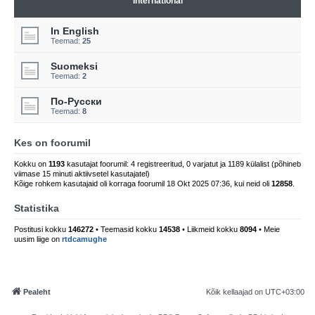
International
In English
Teemad:
25
Suomeksi
Teemad:
2
По-Русски
Teemad:
8
Kes on foorumil
Kokku on
1193
kasutajat foorumil: 4 registreeritud, 0 varjatut ja 1189 külalist (põhineb
viimase 15 minuti aktiivsetel kasutajatel)
Kõige rohkem kasutajaid oli korraga foorumil 18 Okt 2025 07:36, kui neid oli
12858
.
Statistika
Postitusi kokku
146272
• Teemasid kokku
14538
• Liikmeid kokku
8094
• Meie
uusim liige on
rtdcamughe
Pealeht
Kõik kellaajad on
UTC+03:00