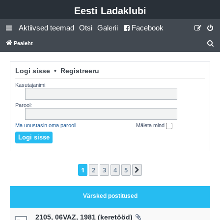
Eesti Ladaklubi
Aktiivsed teemad
Otsi
Galerii
Facebook
Pealeht
t
s
Logi sisse
•
Registreeru
i
Kasutajanimi:
Parool:
Ma unustasin oma parooli
Mäleta mind
1
2
3
4
5
Järgmine
Värsked postitused
2105, 06VAZ, 1981 (keretööd)