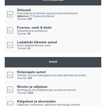
Üritused
Kokkutulekud jm liikmete organiseeritud ettevõtmised
Alafoorum:
Toimunud üritused
Teemad:
631
Foorum, veeb & klubi
Ettepanekud ja probleemid
Teemad:
90
Ladaklubi liikmete autod
Eesti Ladaklubi liikmete autod
Teemad:
81
Autod
Külastajate autod
Võimalus foorumi külastajatel oma Ladat lähemalt tutvustada
Teemad:
929
Mootor ja väljalase
Mootoriga ja sisse/väljalaskega seonduvad teemad
Teemad:
1623
Käigukast ja alusvanker
Käigukasti, vedrustuse, pidurite ja veermikuga seonduv