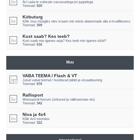
Äri Lada-le sobivate varuosadega jm juppidega
Teemad:
920
Kirbuturg
Kõik muu müügiks olev kraam mis teiste alateemade alla ei kvalifitseeru
Teemad:
309
Kust saab? Kes teeb?
Kust saab mis-iganes-asja? Kes teeb mis-iganes-tööd?
Teemad:
616
Muu
VABA TEEMA / Flash & VT
Jutud vabal teemal / huvitavad pildid ja viruaaltuuning
Teemad:
976
Rallisport
Motospordi foorum (üritused ja rallimasinate elu)
Teemad:
342
Niva ja 4x4
Kõik 4x4 seonduv
Teemad:
322