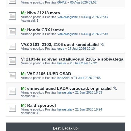
Viimane postitus Postitas
06VAZ
«
05 Aug 2026 09:52
M:
Niva 21213 moto
Viimane postitus Postitas
VäikeMägilane
«
03 Aug 2026 23:33
Vastuseid:
3
M:
Honda CRX istmed
Viimane postitus Postitas
VäikeMägilane
«
03 Aug 2026 23:30
VAZ 2101, 2103, 2106 uued keredetailid
Viimane postitus Postitas
ccve
«
27 Juul 2026 10:10
V: 2103-le sobivad rattailuvõrud 2101-le sobivatega
Viimane postitus Postitas
krister
«
23 Juul 2026 17:32
M:
VAZ 2106 UUED OSAD
Viimane postitus Postitas
ince2010
«
21 Juul 2026 22:55
M:
erinevad uued LADA varuosad, originaalid
Viimane postitus Postitas
harrastaja
«
21 Juul 2026 18:33
Vastuseid:
2
M:
Raid sportrool
Viimane postitus Postitas
harrastaja
«
21 Juul 2026 18:24
Vastuseid:
4
Eesti Ladaklubi