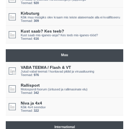
Teemad:
920
Kirbuturg
Kõik muu müügiks olev kraam mis teiste alateemade alla ei kvalifitseeru
Teemad:
309
Kust saab? Kes teeb?
Kust saab mis-iganes-asja? Kes teeb mis-iganes-tööd?
Teemad:
616
Muu
VABA TEEMA / Flash & VT
Jutud vabal teemal / huvitavad pildid ja viruaaltuuning
Teemad:
976
Rallisport
Motospordi foorum (üritused ja rallimasinate elu)
Teemad:
342
Niva ja 4x4
Kõik 4x4 seonduv
Teemad:
322
International