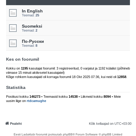
In English
Teemad:
25
Suomeksi
Teemad:
2
По-Русски
Teemad:
8
Kes on foorumil
Kokku on
1195
kasutajat foorumil: 3 registreeritud, 0 varjatut ja 1192 külalist (põhineb
viimase 15 minuti aktiivsetel kasutajatel)
Kõige rohkem kasutajaid oli korraga foorumil 18 Okt 2025 07:36, kui neid oli
12858
.
Statistika
Postitusi kokku
146273
• Teemasid kokku
14538
• Liikmeid kokku
8094
• Meie
uusim liige on
rtdcamughe
Pealeht
Kõik kellaajad on
UTC+03:00
Eesti Ladaklubi foorumit jooksutab phpBB® Forum Software © phpBB Limited