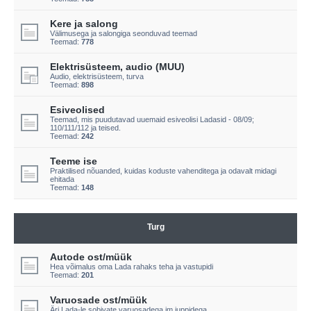
Kere ja salong
Välimusega ja salongiga seonduvad teemad
Teemad:
778
Elektrisüsteem, audio (MUU)
Audio, elektrisüsteem, turva
Teemad:
898
Esiveolised
Teemad, mis puudutavad uuemaid esiveolisi Ladasid - 08/09;
110/111/112 ja teised.
Teemad:
242
Teeme ise
Praktilised nõuanded, kuidas koduste vahenditega ja odavalt midagi
ehitada
Teemad:
148
Turg
Autode ost/müük
Hea võimalus oma Lada rahaks teha ja vastupidi
Teemad:
201
Varuosade ost/müük
Äri Lada-le sobivate varuosadega jm juppidega