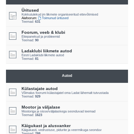
Üritused
Kokkutulekud jm liikmete organiseeritud ettevõtmised
Alafoorum:
Toimunud üritused
Teemad:
631
Foorum, veeb & klubi
Ettepanekud ja probleemid
Teemad:
90
Ladaklubi liikmete autod
Eesti Ladaklubi liikmete autod
Teemad:
81
Autod
Külastajate autod
Võimalus foorumi külastajatel oma Ladat lähemalt tutvustada
Teemad:
929
Mootor ja väljalase
Mootoriga ja sisse/väljalaskega seonduvad teemad
Teemad:
1623
Käigukast ja alusvanker
Käigukasti, vedrustuse, pidurite ja veermikuga seonduv
Teemad:
788