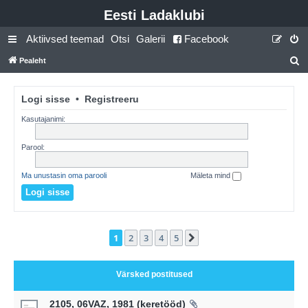
Eesti Ladaklubi
Aktiivsed teemad
Otsi
Galerii
Facebook
Pealeht
t
s
Logi sisse
•
Registreeru
i
Kasutajanimi:
Parool:
Ma unustasin oma parooli
Mäleta mind
1
2
3
4
5
Järgmine
Värsked postitused
2105, 06VAZ, 1981 (keretööd)