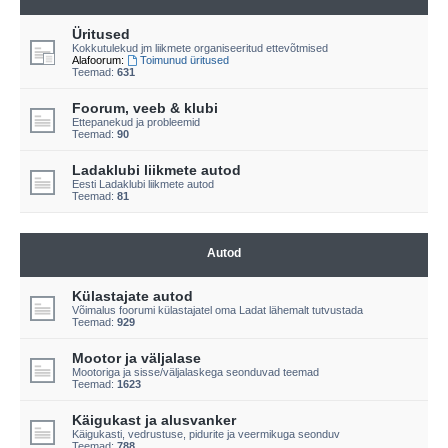
Üritused
Kokkutulekud jm liikmete organiseeritud ettevõtmised
Alafoorum:
Toimunud üritused
Teemad:
631
Foorum, veeb & klubi
Ettepanekud ja probleemid
Teemad:
90
Ladaklubi liikmete autod
Eesti Ladaklubi liikmete autod
Teemad:
81
Autod
Külastajate autod
Võimalus foorumi külastajatel oma Ladat lähemalt tutvustada
Teemad:
929
Mootor ja väljalase
Mootoriga ja sisse/väljalaskega seonduvad teemad
Teemad:
1623
Käigukast ja alusvanker
Käigukasti, vedrustuse, pidurite ja veermikuga seonduv
Teemad:
788