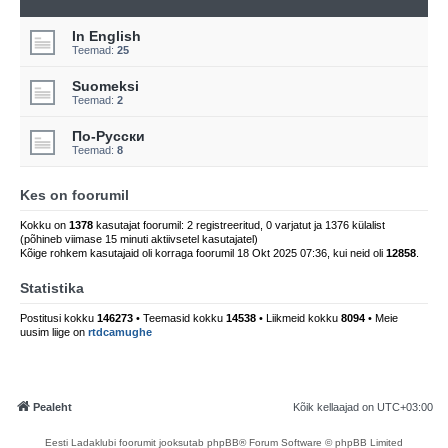
In English
Teemad:
25
Suomeksi
Teemad:
2
По-Русски
Teemad:
8
Kes on foorumil
Kokku on
1378
kasutajat foorumil: 2 registreeritud, 0 varjatut ja 1376 külalist
(põhineb viimase 15 minuti aktiivsetel kasutajatel)
Kõige rohkem kasutajaid oli korraga foorumil 18 Okt 2025 07:36, kui neid oli
12858
.
Statistika
Postitusi kokku
146273
• Teemasid kokku
14538
• Liikmeid kokku
8094
• Meie
uusim liige on
rtdcamughe
Pealeht
Kõik kellaajad on
UTC+03:00
Eesti Ladaklubi foorumit jooksutab phpBB® Forum Software © phpBB Limited