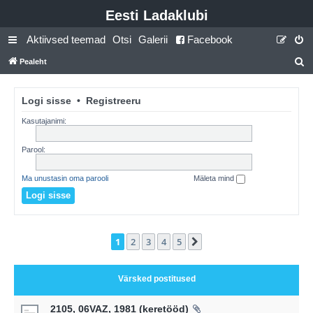
Eesti Ladaklubi
Aktiivsed teemad
Otsi
Galerii
Facebook
Pealeht
t
s
Logi sisse
•
Registreeru
i
Kasutajanimi:
Parool:
Ma unustasin oma parooli
Mäleta mind
1
2
3
4
5
Järgmine
Värsked postitused
2105, 06VAZ, 1981 (keretööd)