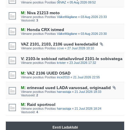
Viimane postitus Postitas
06VAZ
«
05 Aug 2026 09:52
M:
Niva 21213 moto
Viimane postitus Postitas
VäikeMägilane
«
03 Aug 2026 23:33
Vastuseid:
3
M:
Honda CRX istmed
Viimane postitus Postitas
VäikeMägilane
«
03 Aug 2026 23:30
VAZ 2101, 2103, 2106 uued keredetailid
Viimane postitus Postitas
ccve
«
27 Juul 2026 10:10
V: 2103-le sobivad rattailuvõrud 2101-le sobivatega
Viimane postitus Postitas
krister
«
23 Juul 2026 17:32
M:
VAZ 2106 UUED OSAD
Viimane postitus Postitas
ince2010
«
21 Juul 2026 22:55
M:
erinevad uued LADA varuosad, originaalid
Viimane postitus Postitas
harrastaja
«
21 Juul 2026 18:33
Vastuseid:
2
M:
Raid sportrool
Viimane postitus Postitas
harrastaja
«
21 Juul 2026 18:24
Vastuseid:
4
Eesti Ladaklubi