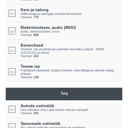
Kere ja salong
Välimusega ja salongiga seonduvad teemad
Teemad:
778
Elektrisüsteem, audio (MUU)
Audio, elektrisüsteem, turva
Teemad:
898
Esiveolised
Teemad, mis puudutavad uuemaid esiveolisi Ladasid - 08/09;
110/111/112 ja teised.
Teemad:
242
Teeme ise
Praktilised nõuanded, kuidas koduste vahenditega ja odavalt midagi
ehitada
Teemad:
148
Turg
Autode ost/müük
Hea võimalus oma Lada rahaks teha ja vastupidi
Teemad:
201
Varuosade ost/müük
Äri Lada-le sobivate varuosadega jm juppidega