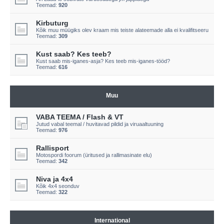
Teemad:
920
Kirbuturg
Kõik muu müügiks olev kraam mis teiste alateemade alla ei kvalifitseeru
Teemad:
309
Kust saab? Kes teeb?
Kust saab mis-iganes-asja? Kes teeb mis-iganes-tööd?
Teemad:
616
Muu
VABA TEEMA / Flash & VT
Jutud vabal teemal / huvitavad pildid ja viruaaltuuning
Teemad:
976
Rallisport
Motospordi foorum (üritused ja rallimasinate elu)
Teemad:
342
Niva ja 4x4
Kõik 4x4 seonduv
Teemad:
322
International