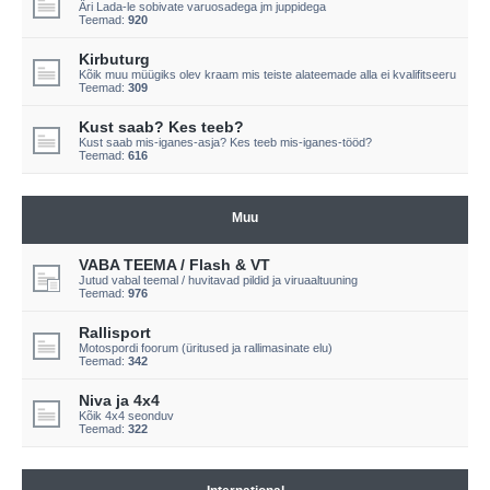
Äri Lada-le sobivate varuosadega jm juppidega
Teemad:
920
Kirbuturg
Kõik muu müügiks olev kraam mis teiste alateemade alla ei kvalifitseeru
Teemad:
309
Kust saab? Kes teeb?
Kust saab mis-iganes-asja? Kes teeb mis-iganes-tööd?
Teemad:
616
Muu
VABA TEEMA / Flash & VT
Jutud vabal teemal / huvitavad pildid ja viruaaltuuning
Teemad:
976
Rallisport
Motospordi foorum (üritused ja rallimasinate elu)
Teemad:
342
Niva ja 4x4
Kõik 4x4 seonduv
Teemad:
322