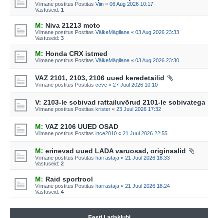
Viimane postitus Postitas
Viin
«
06 Aug 2026 10:17
Vastuseid:
1
M:
Niva 21213 moto
Viimane postitus Postitas
VäikeMägilane
«
03 Aug 2026 23:33
Vastuseid:
3
M:
Honda CRX istmed
Viimane postitus Postitas
VäikeMägilane
«
03 Aug 2026 23:30
VAZ 2101, 2103, 2106 uued keredetailid
Viimane postitus Postitas
ccve
«
27 Juul 2026 10:10
V: 2103-le sobivad rattailuvõrud 2101-le sobivatega
Viimane postitus Postitas
krister
«
23 Juul 2026 17:32
M:
VAZ 2106 UUED OSAD
Viimane postitus Postitas
ince2010
«
21 Juul 2026 22:55
M:
erinevad uued LADA varuosad, originaalid
Viimane postitus Postitas
harrastaja
«
21 Juul 2026 18:33
Vastuseid:
2
M:
Raid sportrool
Viimane postitus Postitas
harrastaja
«
21 Juul 2026 18:24
Vastuseid:
4
Eesti Ladaklubi