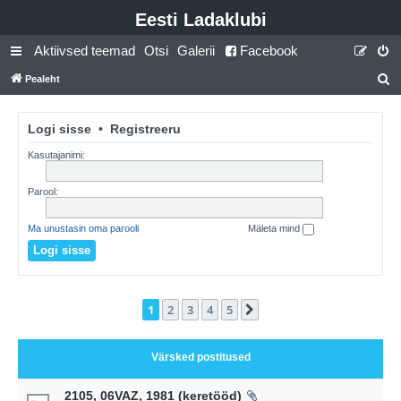
Eesti Ladaklubi
Aktiivsed teemad
Otsi
Galerii
Facebook
Pealeht
t
s
Logi sisse
•
Registreeru
i
Kasutajanimi:
Parool:
Ma unustasin oma parooli
Mäleta mind
1
2
3
4
5
Järgmine
Värsked postitused
2105, 06VAZ, 1981 (keretööd)