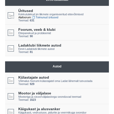
Üritused
Kokkutulekud jm liikmete organiseeritud ettevõtmised
Alafoorum:
Toimunud üritused
Teemad:
631
Foorum, veeb & klubi
Ettepanekud ja probleemid
Teemad:
90
Ladaklubi liikmete autod
Eesti Ladaklubi liikmete autod
Teemad:
81
Autod
Külastajate autod
Võimalus foorumi külastajatel oma Ladat lähemalt tutvustada
Teemad:
929
Mootor ja väljalase
Mootoriga ja sisse/väljalaskega seonduvad teemad
Teemad:
1623
Käigukast ja alusvanker
Käigukasti, vedrustuse, pidurite ja veermikuga seonduv