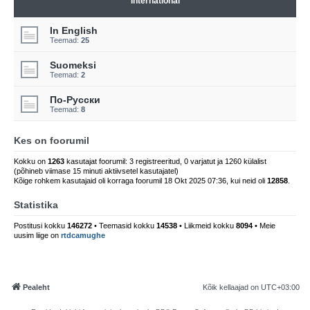
International
In English
Teemad:
25
Suomeksi
Teemad:
2
По-Русски
Teemad:
8
Kes on foorumil
Kokku on
1263
kasutajat foorumil: 3 registreeritud, 0 varjatut ja 1260 külalist
(põhineb viimase 15 minuti aktiivsetel kasutajatel)
Kõige rohkem kasutajaid oli korraga foorumil 18 Okt 2025 07:36, kui neid oli
12858
.
Statistika
Postitusi kokku
146272
• Teemasid kokku
14538
• Liikmeid kokku
8094
• Meie
uusim liige on
rtdcamughe
Pealeht
Kõik kellaajad on
UTC+03:00