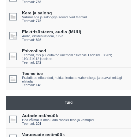
Teemad:
788
Kere ja salong
Välimusega ja salongiga seonduvad teemad
Teemad:
778
Elektrisüsteem, audio (MUU)
Audio, elektrisüsteem, turva
Teemad:
898
Esiveolised
Teemad, mis puudutavad uuemaid esiveolisi Ladasid - 08/09;
110/111/112 ja teised.
Teemad:
242
Teeme ise
Praktilised nõuanded, kuidas koduste vahenditega ja odavalt midagi
ehitada
Teemad:
148
Turg
Autode ost/müük
Hea võimalus oma Lada rahaks teha ja vastupidi
Teemad:
201
Varuosade ost/müük