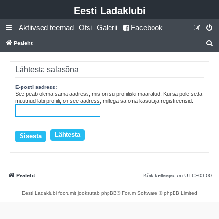
Eesti Ladaklubi
Aktiivsed teemad
Otsi
Galerii
Facebook
Pealeht
t
s
Lähtesta salasõna
i
E-posti aadress:
See peab olema sama aadress, mis on su profiiliski määratud. Kui sa pole seda
muutnud läbi profiili, on see aadress, millega sa oma kasutaja registreerisid.
Pealeht
Kõik kellaajad on
UTC+03:00
Eesti Ladaklubi foorumit jooksutab phpBB® Forum Software © phpBB Limited