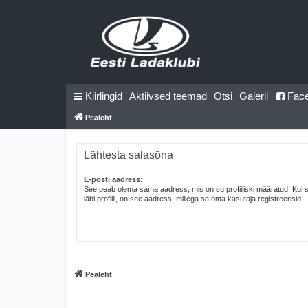
Kiirlingid
Aktiivsed teemad
Otsi
Galerii
Fac
Pealeht
Lähtesta salasõna
E-posti aadress:
See peab olema sama aadress, mis on su profiiliski määratud. Kui
läbi profiili, on see aadress, millega sa oma kasutaja registreerisid.
Pealeht