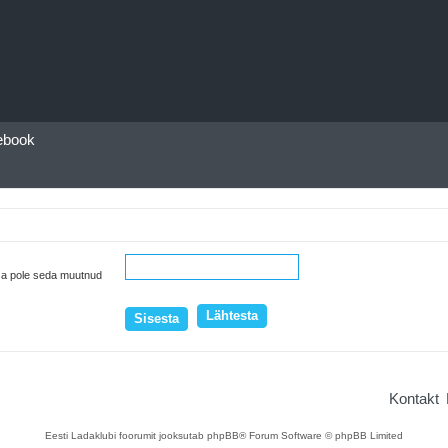
ebook
 sa pole seda muutnud
Kontakt
Eesti Ladaklubi foorumit jooksutab phpBB® Forum Software © phpBB Limited