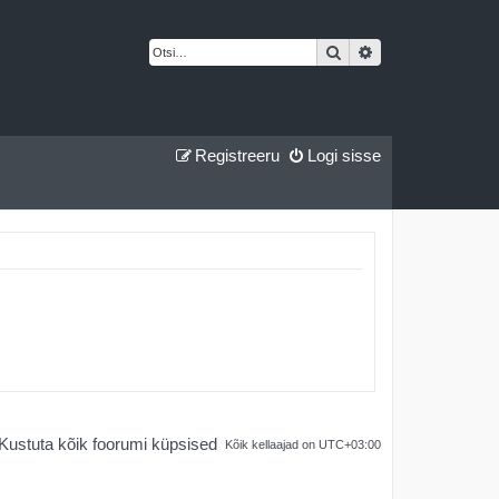
Otsi
Täiendatud otsing
Registreeru
Logi sisse
Kustuta kõik foorumi küpsised
Kõik kellaajad on
UTC+03:00